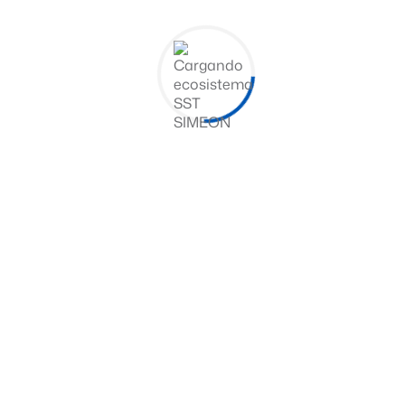
acoso sexual
cradas
ias
ón
esunta víctima y entre el presunto agresor
 de acoso sexual el
Comité de Convivencia Laboral
solamen
ia,
y de recomendación
de acciones correctivas y preventiv
,
,
NESTAR LABORAL
COMITÉ DE CONVIVENCIA LABORAL
SOCIALES