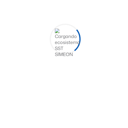
 salud como modalidad de pago, número de póliza, justific
 la Resolución 948 de 2
o las IPS, profesionales independientes, EPS, proveedores
itoriales, entidades responsables de pago, aseguradoras de 
ta masiva, entre otros.
a aquellos actores que se excluyen de la presentación de
na alternativa no financiada, centros de investigación y l
blecen los plazos graduales que las IPS, proveedores de s
s plataformas como los procesos:
las reglas de rechazo y desde el
1 de julio de 2026
serán oblig
ción 948 de 2026
implican retos importantes para las IPS, al